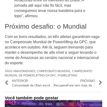
Amazonas entre os melhores do Brasil. A
jornada até aqui não foi fácil, mas
conseguimos levar nossa bandeira para o
topo”, afirmou.
Próximo desafio: o Mundial
Com os bons resultados, os três atletas garantiram vaga
no
Campeonato Mundial de Powerlifting da GPC
, que
acontece em outubro. Até lá, seguem treinando para
manter o desempenho de alto nível e seguir levando o
nome do Amazonas ao cenário nacional e internacional
do esporte.
TAGS:
AMAZONENSES
,
CAMPEONATO MUNDIAL
,
CAMPEONATO
MUNDIAL DE POWERLIFTING DA GPC
,
POWELIFTING
ANTERIOR
PRÓXIMO
Comunidade da Ufam escolhe novo reitor ou reitora nesta segunda-feira
RecuperaFone tem mais de 400 celulares prontos para devolução aos donos
Você também pode gostar