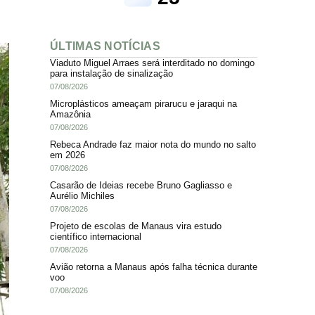
ÚLTIMAS NOTÍCIAS
Viaduto Miguel Arraes será interditado no domingo
para instalação de sinalização
07/08/2026
Microplásticos ameaçam pirarucu e jaraqui na
Amazônia
07/08/2026
Rebeca Andrade faz maior nota do mundo no salto
em 2026
07/08/2026
Casarão de Ideias recebe Bruno Gagliasso e
Aurélio Michiles
07/08/2026
Projeto de escolas de Manaus vira estudo
científico internacional
07/08/2026
Avião retorna a Manaus após falha técnica durante
voo
07/08/2026