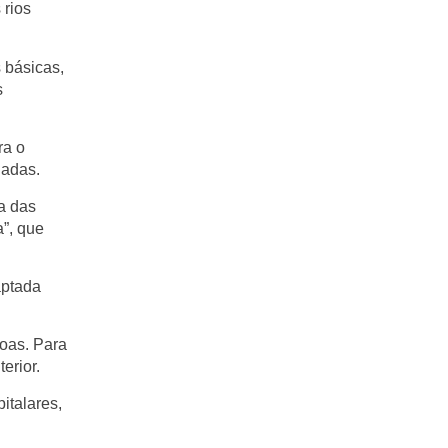
 rios
 básicas,
s
ra o
gadas.
a das
”, que
aptada
soas. Para
erior.
italares,