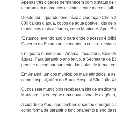
Apenas três cidades permanecem com o status de no
ocorram em momentos distintos, entre março e julho
Desde abril, quando teve início a Operação Cheia 2
800 caixas d’água, copos de água potável, kits de
municípios mais afetados, como Manicoré, Apuí, Bo
“Estamos levando apoio para onde o acesso é difíci
Governo do Estado neste momento crítico”, destaco
Em quatro municípios – Anamã, Itacoatiara, Novo A
águas. Para garantir o ano letivo, a Secretaria d
permite o acompanhamento das aulas de forma rem
Em Anamã, um dos municípios mais atingidos, a as
como hospital, além do Barco Hospital São João XXI
Outros sete municípios receberam kits de medicame
Manicoré, foi entregue uma nova usina de oxigênio,
A cidade de Apuí, que também decretou emergência,
como forma de garantir o funcionamento pleno da r