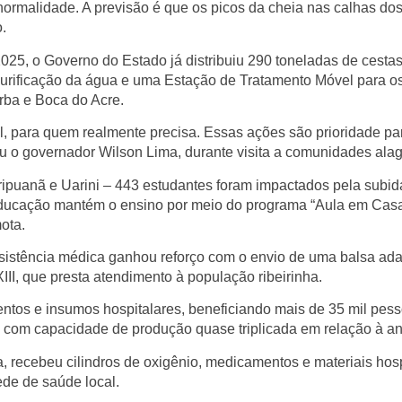
rmalidade. A previsão é que os picos da cheia nas calhas dos
.
025, o Governo do Estado já distribuiu 290 toneladas de cestas
 purificação da água e uma Estação de Tratamento Móvel para o
rba e Boca do Acre.
l, para quem realmente precisa. Essas ações são prioridade pa
u o governador Wilson Lima, durante visita a comunidades ala
ripuanã e Uarini – 443 estudantes foram impactados pela subid
e Educação mantém o ensino por meio do programa “Aula em Casa
ota.
sistência médica ganhou reforço com o envio de uma balsa ad
II, que presta atendimento à população ribeirinha.
ntos e insumos hospitalares, beneficiando mais de 35 mil pes
 com capacidade de produção quase triplicada em relação à ant
 recebeu cilindros de oxigênio, medicamentos e materiais hosp
ede de saúde local.