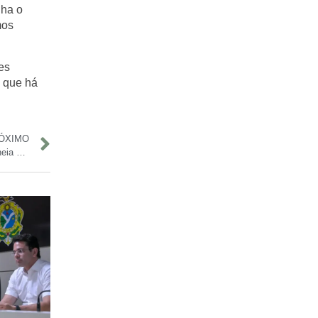
nha o
mos
es
o que há
ÓXIMO
Telessaúde chega a Anamã e reforça atendimento em meio à cheia dos rios