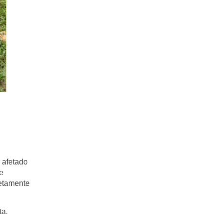
 afetado
e
retamente
ta.