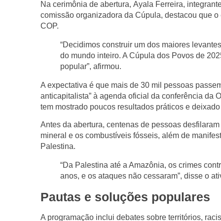
Na cerimônia de abertura,
Ayala Ferreira
, integrant
comissão organizadora da Cúpula, destacou que o en
COP.
“Decidimos construir um dos maiores levantes
do mundo inteiro. A Cúpula dos Povos de 202
popular”, afirmou.
A expectativa é que
mais de 30 mil pessoas
passem 
anticapitalista” à agenda oficial da conferência d
tem mostrado
poucos resultados práticos
e deixado
Antes da abertura, centenas de pessoas desfilar
mineral e os combustíveis fósseis
, além de manifes
Palestina
.
“Da Palestina até a Amazônia, os crimes cont
anos, e os ataques não cessaram”, disse o ati
Pautas e soluções populares
A programação inclui
debates sobre territórios, rac