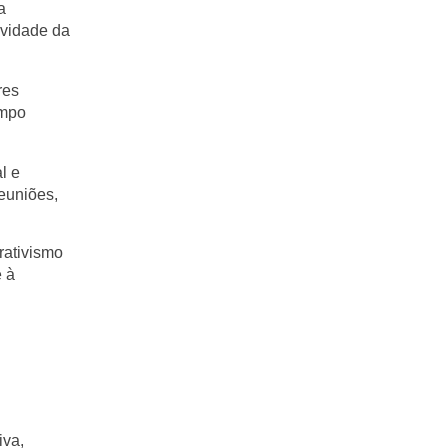
a
ividade da
res
ampo
l e
euniões,
rativismo
e à
iva,