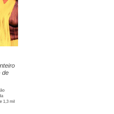
nteiro
 de
ção
da
e 1,3 mil