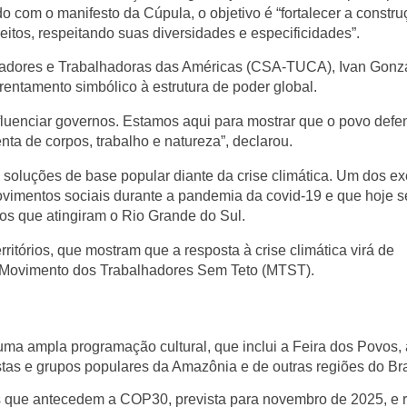
do com o manifesto da Cúpula, o objetivo é “fortalecer a constr
eitos, respeitando suas diversidades e especificidades”.
hadores e Trabalhadoras das Américas (CSA-TUCA)
,
Ivan Gonz
ntamento simbólico à estrutura de poder global.
luenciar governos. Estamos aqui para mostrar que o povo defe
nta de corpos, trabalho e natureza”, declarou.
a
soluções de base popular
diante da crise climática. Um dos e
movimentos sociais durante a pandemia da covid-19 e que hoje 
os que atingiram o Rio Grande do Sul.
ritórios, que mostram que a resposta à crise climática virá de
Movimento dos Trabalhadores Sem Teto (MTST)
.
 uma ampla
programação cultural
, que inclui a
Feira dos Povos
,
tas e grupos populares da Amazônia e de outras regiões do Bra
es que antecedem a
COP30
, prevista para novembro de 2025, e 