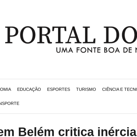
NOMIA
EDUCAÇÃO
ESPORTES
TURISMO
CIÊNCIA E TEC
ANSPORTE
m Belém critica inércia