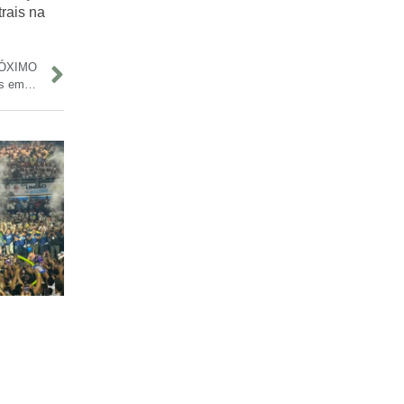
rais na
ÓXIMO
TCE-AM vai votar resolução para garantir transparência total nas emendas parlamentares