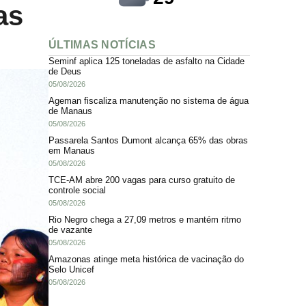
as
ÚLTIMAS NOTÍCIAS
Seminf aplica 125 toneladas de asfalto na Cidade
de Deus
05/08/2026
Ageman fiscaliza manutenção no sistema de água
de Manaus
05/08/2026
Passarela Santos Dumont alcança 65% das obras
em Manaus
05/08/2026
TCE-AM abre 200 vagas para curso gratuito de
controle social
05/08/2026
Rio Negro chega a 27,09 metros e mantém ritmo
de vazante
05/08/2026
Amazonas atinge meta histórica de vacinação do
Selo Unicef
05/08/2026