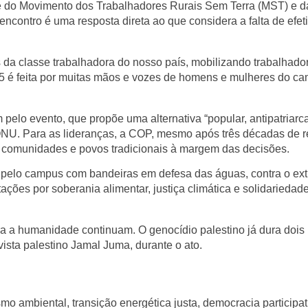
e do
Movimento dos Trabalhadores Rurais Sem Terra (MST)
e d
contro é uma resposta direta ao que considera a falta de efet
 da classe trabalhadora do nosso país, mobilizando trabalhado
5 é feita por muitas mãos e vozes de homens e mulheres do c
pelo evento, que propõe uma alternativa “popular, antipatriarca
a ONU. Para as lideranças, a COP, mesmo após três décadas de r
 comunidades e povos tradicionais à margem das decisões.
am pelo campus com
bandeiras em defesa das águas
, contra o
ext
tações por
soberania alimentar, justiça climática e solidariedad
ra a humanidade continuam. O genocídio palestino já dura dois
vista palestino
Jamal Juma
, durante o ato.
ismo ambiental, transição energética justa, democracia participat