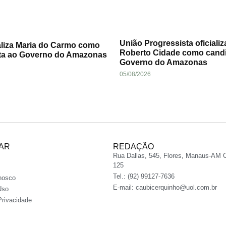
União Progressista oficializ
aliza Maria do Carmo como
Roberto Cidade como cand
ta ao Governo do Amazonas
Governo do Amazonas
05/08/2026
AR
REDAÇÃO
Rua Dallas, 545, Flores, Manaus-AM 
125
Tel.: (92) 99127-7636
nosco
E-mail:
caubicerquinho@uol.com.br
Uso
Privacidade