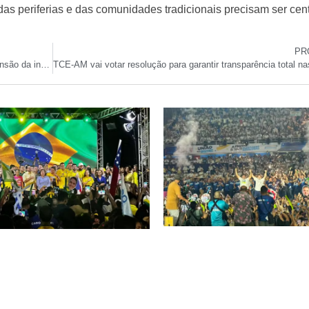
das periferias e das comunidades tradicionais
precisam ser cent
PR
Polo madeireiro do Amazonas cresce 38,7% e lidera expansão da indústria em 2025