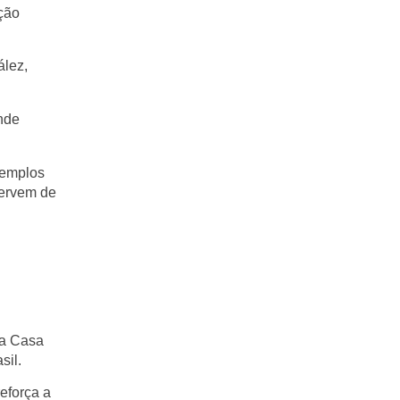
ução
ález
,
nde
xemplos
servem de
 a
Casa
sil.
reforça a