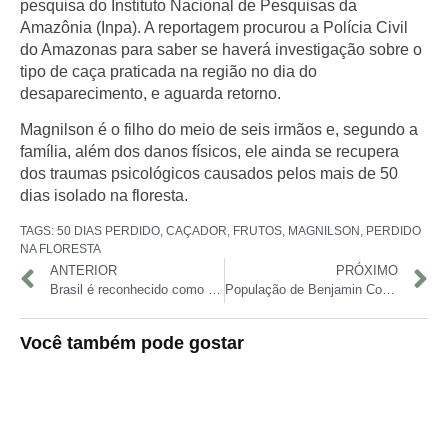
pesquisa do Instituto Nacional de Pesquisas da
Amazônia (Inpa)
. A reportagem procurou a
Polícia Civil
do Amazonas
para saber se haverá investigação sobre o
tipo de caça praticada na região no dia do
desaparecimento, e aguarda retorno.
Magnilson é o filho do meio de seis irmãos e, segundo a
família, além dos danos físicos, ele ainda se recupera
dos traumas psicológicos causados pelos mais de 50
dias isolado na floresta
.
TAGS:
50 DIAS PERDIDO
,
CAÇADOR
,
FRUTOS
,
MAGNILSON
,
PERDIDO
NA FLORESTA
ANTERIOR
PRÓXIMO
Brasil é reconhecido como livre de febre aftosa sem vacinação pela OMSA
População de Benjamin Constant teme contaminação da água do Rio Javari
Você também pode gostar