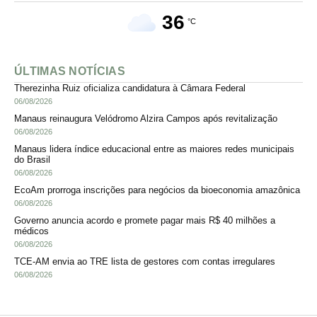
36
°C
ÚLTIMAS NOTÍCIAS
Therezinha Ruiz oficializa candidatura à Câmara Federal
06/08/2026
Manaus reinaugura Velódromo Alzira Campos após revitalização
06/08/2026
Manaus lidera índice educacional entre as maiores redes municipais
do Brasil
06/08/2026
EcoAm prorroga inscrições para negócios da bioeconomia amazônica
06/08/2026
Governo anuncia acordo e promete pagar mais R$ 40 milhões a
médicos
06/08/2026
TCE-AM envia ao TRE lista de gestores com contas irregulares
06/08/2026