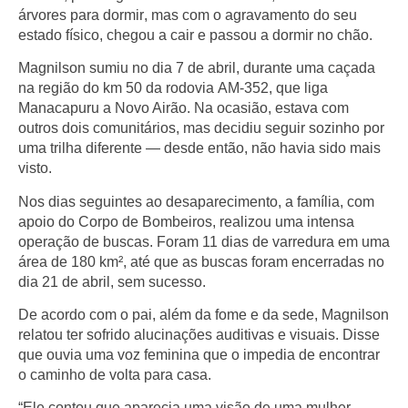
árvores para dormir
, mas com o agravamento do seu
estado físico, chegou a
cair e passou a dormir no chão
.
Magnilson sumiu no dia
7 de abril
, durante uma caçada
na região do km 50 da rodovia
AM-352
, que liga
Manacapuru a Novo Airão
. Na ocasião, estava com
outros dois comunitários, mas decidiu seguir sozinho por
uma trilha diferente — desde então, não havia sido mais
visto.
Nos dias seguintes ao desaparecimento, a família, com
apoio do Corpo de Bombeiros, realizou uma intensa
operação de buscas. Foram
11 dias de varredura em uma
área de 180 km², até que as buscas foram encerradas no
dia 21 de abril
, sem sucesso.
De acordo com o pai, além da fome e da sede, Magnilson
relatou ter sofrido
alucinações auditivas e visuais
. Disse
que ouvia uma
voz feminina que o impedia de encontrar
o caminho de volta para casa
.
“Ele contou que aparecia uma visão de uma mulher