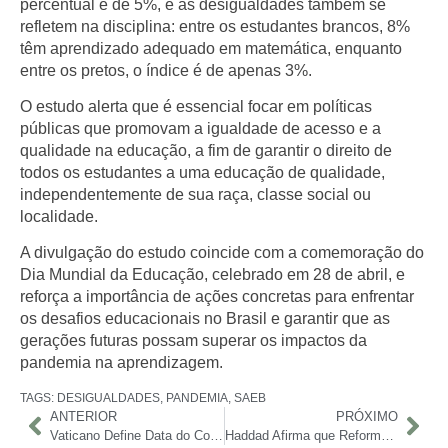
percentual é de 5%, e as desigualdades também se
refletem na disciplina: entre os estudantes brancos, 8%
têm aprendizado adequado em matemática, enquanto
entre os pretos, o índice é de apenas 3%.
O estudo alerta que é essencial focar em políticas
públicas que promovam a igualdade de acesso e a
qualidade na educação, a fim de garantir o direito de
todos os estudantes a uma educação de qualidade,
independentemente de sua raça, classe social ou
localidade.
A divulgação do estudo coincide com a comemoração do
Dia Mundial da Educação, celebrado em 28 de abril, e
reforça a importância de ações concretas para enfrentar
os desafios educacionais no Brasil e garantir que as
gerações futuras possam superar os impactos da
pandemia na aprendizagem.
TAGS:
DESIGUALDADES
,
PANDEMIA
,
SAEB
ANTERIOR
PRÓXIMO
Vaticano Define Data do Conclave: Eleição do Novo Papa Começa em 7 de Maio
Haddad Afirma que Reforma Tributária Vai Trazer “Situação Nova” para o Brasil