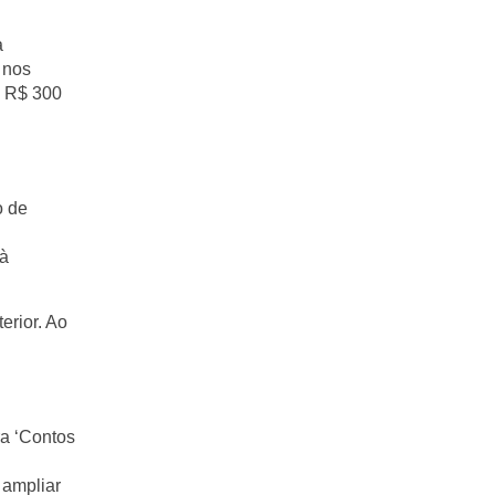
a
 nos
: R$ 300
o de
 à
erior. Ao
ra ‘Contos
 ampliar