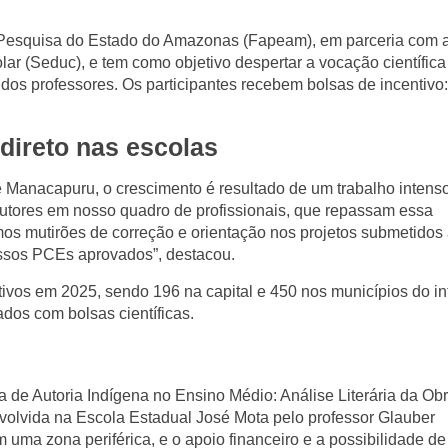
Pesquisa do Estado do Amazonas (Fapeam), em parceria com 
ar (Seduc), e tem como objetivo despertar a vocação científica
 dos professores. Os participantes recebem bolsas de incentivo
direto nas escolas
Manacapuru, o crescimento é resultado de um trabalho intens
utores em nosso quadro de profissionais, que repassam essa
mos mutirões de correção e orientação nos projetos submetidos
ssos PCEs aprovados”, destacou.
ivos em 2025, sendo 196 na capital e 450 nos municípios do int
dos com bolsas científicas.
a de Autoria Indígena no Ensino Médio: Análise Literária da Ob
nvolvida na Escola Estadual José Mota pelo professor Glauber
ma zona periférica, e o apoio financeiro e a possibilidade de