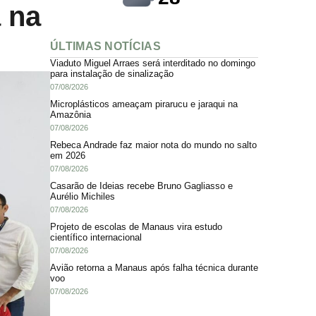
 na
ÚLTIMAS NOTÍCIAS
Viaduto Miguel Arraes será interditado no domingo
para instalação de sinalização
07/08/2026
Microplásticos ameaçam pirarucu e jaraqui na
Amazônia
07/08/2026
Rebeca Andrade faz maior nota do mundo no salto
em 2026
07/08/2026
Casarão de Ideias recebe Bruno Gagliasso e
Aurélio Michiles
07/08/2026
Projeto de escolas de Manaus vira estudo
científico internacional
07/08/2026
Avião retorna a Manaus após falha técnica durante
voo
07/08/2026