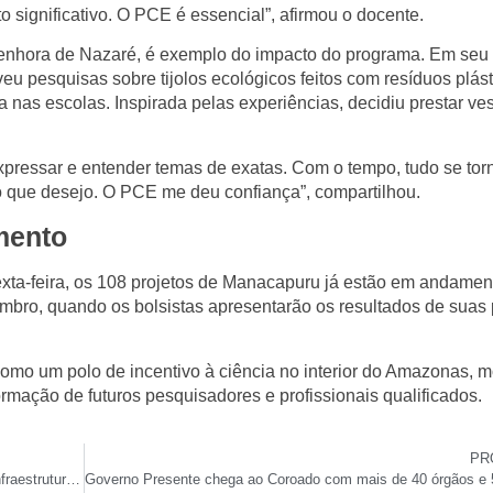
o significativo. O PCE é essencial”, afirmou o docente.
enhora de Nazaré, é exemplo do impacto do programa. Em seu 
eu pesquisas sobre tijolos ecológicos feitos com resíduos plást
nas escolas. Inspirada pelas experiências, decidiu prestar ves
expressar e entender temas de exatas. Com o tempo, tudo se tor
so que desejo. O PCE me deu confiança”, compartilhou.
mento
sexta-feira, os 108 projetos de Manacapuru já estão em andame
embro, quando os bolsistas apresentarão os resultados de suas
o um polo de incentivo à ciência no interior do Amazonas, 
rmação de futuros pesquisadores e profissionais qualificados.
PR
Itapiranga recebe iluminação pública de LED e obras de infraestrutura com investimento de R$ 9,7 milhões