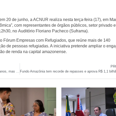
 em 20 de junho, a ACNUR realiza nesta terça-feira (17), em Ma
nômica
”, com representantes de órgãos públicos, setor privado e
12h30
, no
Auditório Floriano Pacheco (Suframa)
.
do Fórum Empresas com Refugiados
, que reúne mais de
140
ão de pessoas refugiadas. A iniciativa pretende
ampliar o eng
ção de renda
na capital amazonense.
PR
Brasil registra mais de 41 mil crimes ambientais em dois anos, mas dados ignoram violência contra povos tradicionais