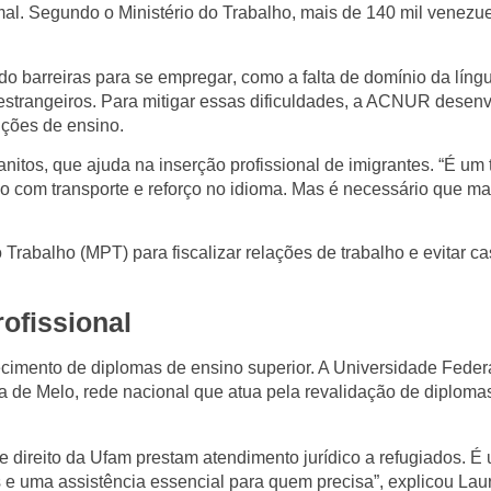
mal
. Segundo o Ministério do Trabalho, mais de
140 mil venezu
ndo
barreiras para se empregar
, como a
falta de domínio da líng
estrangeiros
. Para mitigar essas dificuldades, a ACNUR desen
ições de ensino.
anitos
, que ajuda na inserção profissional de imigrantes. “É um 
lio com transporte e reforço no idioma. Mas é necessário que ma
o Trabalho (MPT)
para fiscalizar relações de trabalho e evitar
ca
ofissional
ecimento de diplomas de ensino superior. A
Universidade Feder
ra de Melo
, rede nacional que atua pela
revalidação de diploma
 direito da Ufam prestam atendimento jurídico a refugiados. É
 e uma assistência essencial para quem precisa”, explicou Lau