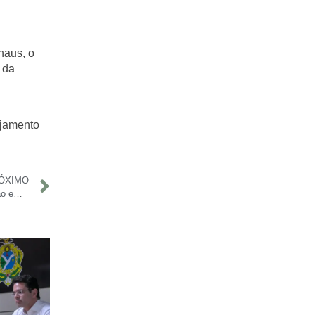
naus, o
 da
ajamento
ÓXIMO
Fundo Amazônia tem recorde de repasses e aprova R$ 1,1 bilhão em projetos no 1º semestre de 2025