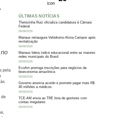
a
ÚLTIMAS NOTÍCIAS
Therezinha Ruiz oficializa candidatura à Câmara
Federal
06/08/2026
Manaus reinaugura Velódromo Alzira Campos após
revitalização
06/08/2026
 no
Manaus lidera índice educacional entre as maiores
redes municipais do Brasil
06/08/2026
EcoAm prorroga inscrições para negócios da
s pela
bioeconomia amazônica
o
06/08/2026
 às
Governo anuncia acordo e promete pagar mais R$
40 milhões a médicos
06/08/2026
s de
TCE-AM envia ao TRE lista de gestores com
contas irregulares
06/08/2026
ma,