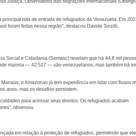
 da Justiça, Observatório das Migrações Internacionais (ObMigr
a principal rota de entrada de refugiados da Venezuela. Em 202
asil foram feitas nessa região”, destacou
Davide Torzilli
,
ncia Social e Cidadania (Semasc)
revelam que há
44,8 mil pess
nde maioria —
42.527
— são venezuelanos, mas também há im
 Manaus, o Amazonas já tem experiência em lidar com fluxos mi
os anos, mas os desafios persistem.
ficuldades para acessar seus direitos. Os refugiados acabam
ores”, observou.
ançada
em relação à proteção de refugiados, permitindo que el