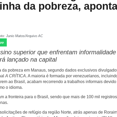
linha da pobreza, apont
oto: Junio Matos/Arquivo AC
App
sino superior que enfrentam informalidade
á lançado na capital
nha da pobreza em Manaus
, segundo dados exclusivos divulgado
nal
A CRÍTICA
. A maioria é formada por
venezuelanos
, incluind
arem ao Brasil, acabam recorrendo a
trabalhos informais
devido
mo o idioma.
 a fronteira para o Brasil
, sendo que
mais de 100 mil registro
nas.
olicitações de refúgio da região Norte
, atrás apenas de Rorai