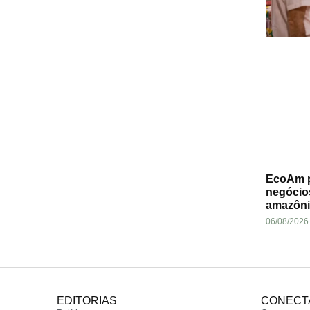
EcoAm p
negócio
amazôni
06/08/2026
EDITORIAS
CONECT