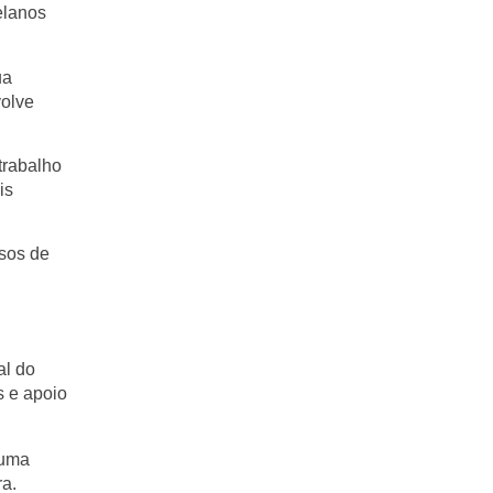
elanos
ua
volve
trabalho
is
sos de
al do
s e apoio
 uma
ra.