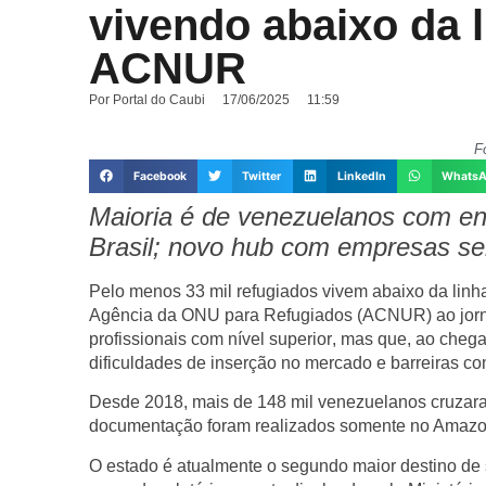
vivendo abaixo da 
ACNUR
Por
Portal do Caubi
17/06/2025
11:59
F
Facebook
Twitter
LinkedIn
Whats
Maioria é de venezuelanos com en
Brasil; novo hub com empresas ser
Pelo menos
33 mil refugiados vivem abaixo da li
Agência da ONU para Refugiados (ACNUR)
ao jor
profissionais com
nível superior
, mas que, ao cheg
dificuldades de inserção no mercado e barreiras co
Desde 2018, mais de
148 mil venezuelanos cruzaram
documentação
foram realizados somente no Amazo
O estado é atualmente o
segundo maior destino de s