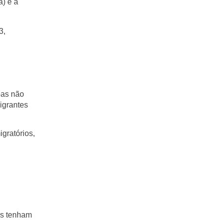
a) e a
3,
oas não
igrantes
gratórios,
es tenham