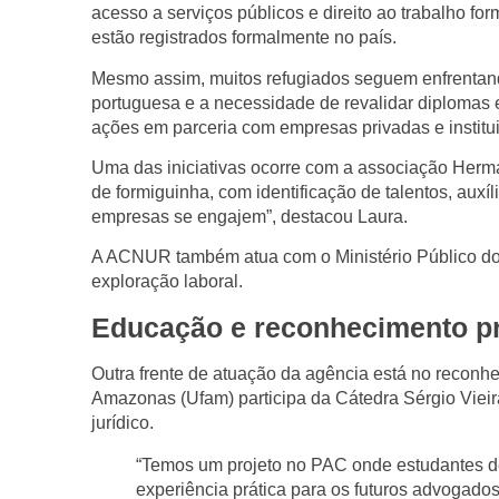
acesso a serviços públicos e
direito ao trabalho for
estão registrados
formalmente no país.
Mesmo assim, muitos refugiados seguem enfrenta
portuguesa
e a necessidade de
revalidar diplomas 
ações em parceria com empresas privadas e institu
Uma das iniciativas ocorre com a
associação Herm
de formiguinha, com identificação de talentos, auxí
empresas se engajem”, destacou Laura.
A ACNUR também atua com o
Ministério Público d
exploração laboral
.
Educação e reconhecimento pr
Outra frente de atuação da agência está no reconh
Amazonas (Ufam)
participa da
Cátedra Sérgio Viei
jurídico
.
“Temos um projeto no PAC onde estudantes de
experiência prática para os futuros advogados