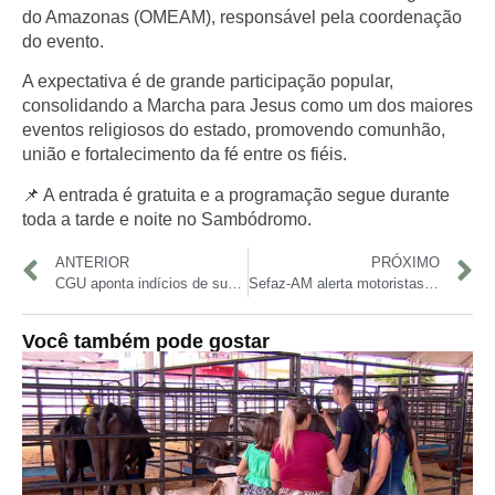
do Amazonas (OMEAM)
, responsável pela coordenação
do evento.
A expectativa é de grande participação popular,
consolidando a Marcha para Jesus como um dos
maiores
eventos religiosos do estado
, promovendo comunhão,
união e fortalecimento da fé entre os fiéis.
📌 A entrada é gratuita e a programação segue durante
toda a tarde e noite no Sambódromo.
ANTERIOR
PRÓXIMO
CGU aponta indícios de superfaturamento de R$ 12 milhões em contratos da BR-319
Sefaz-AM alerta motoristas sobre vencimentos do IPVA 2026 e amplia descontos com programa Bom Condutor
Você também pode gostar