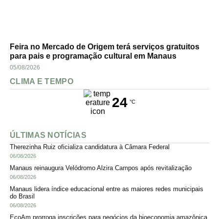
Feira no Mercado de Origem terá serviços gratuitos
para pais e programação cultural em Manaus
05/08/2026
CLIMA E TEMPO
24
°C
ÚLTIMAS NOTÍCIAS
Therezinha Ruiz oficializa candidatura à Câmara Federal
06/08/2026
Manaus reinaugura Velódromo Alzira Campos após revitalização
06/08/2026
Manaus lidera índice educacional entre as maiores redes municipais
do Brasil
06/08/2026
EcoAm prorroga inscrições para negócios da bioeconomia amazônica