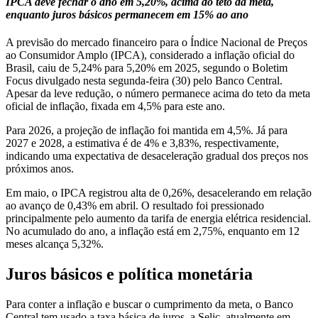
IPCA deve fechar o ano em 5,20%, acima do teto da meta,
enquanto juros básicos permanecem em 15% ao ano
A previsão do mercado financeiro para o Índice Nacional de Preços
ao Consumidor Amplo (IPCA), considerado a inflação oficial do
Brasil, caiu de 5,24% para 5,20% em 2025, segundo o Boletim
Focus divulgado nesta segunda-feira (30) pelo Banco Central.
Apesar da leve redução, o número permanece acima do teto da meta
oficial de inflação, fixada em 4,5% para este ano.
Para 2026, a projeção de inflação foi mantida em 4,5%. Já para
2027 e 2028, a estimativa é de 4% e 3,83%, respectivamente,
indicando uma expectativa de desaceleração gradual dos preços nos
próximos anos.
Em maio, o IPCA registrou alta de 0,26%, desacelerando em relação
ao avanço de 0,43% em abril. O resultado foi pressionado
principalmente pelo aumento da tarifa de energia elétrica residencial.
No acumulado do ano, a inflação está em 2,75%, enquanto em 12
meses alcança 5,32%.
Juros básicos e política monetária
Para conter a inflação e buscar o cumprimento da meta, o Banco
Central tem usado a taxa básica de juros, a Selic, atualmente em