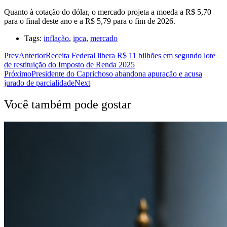
Quanto à cotação do dólar, o mercado projeta a moeda a R$ 5,70
para o final deste ano e a R$ 5,79 para o fim de 2026.
Tags:
inflação
,
ipca
,
mercado
Prev
Anterior
Receita Federal libera R$ 11 bilhões em segundo lote
de restituição do Imposto de Renda 2025
Próximo
Presidente do Caprichoso abandona apuração e acusa
jurado de parcialidade
Next
Você também pode gostar