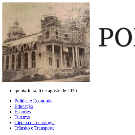
Ir
para
o
conteúdo
quinta-feira, 6 de agosto de 2026
Política e Economia
Educação
Esportes
Turismo
Ciência e Tecnologia
Trânsito e Transporte