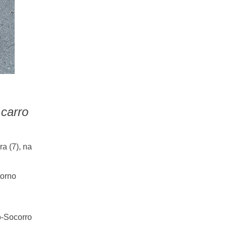
 carro
a (7), na
torno
o-Socorro