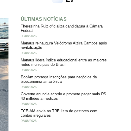
ÚLTIMAS NOTÍCIAS
Therezinha Ruiz oficializa candidatura à Câmara
Federal
06/08/2026
Manaus reinaugura Velódromo Alzira Campos após
revitalização
06/08/2026
Manaus lidera índice educacional entre as maiores
redes municipais do Brasil
06/08/2026
EcoAm prorroga inscrições para negócios da
bioeconomia amazônica
06/08/2026
Governo anuncia acordo e promete pagar mais R$
40 milhões a médicos
06/08/2026
TCE-AM envia ao TRE lista de gestores com
contas irregulares
06/08/2026