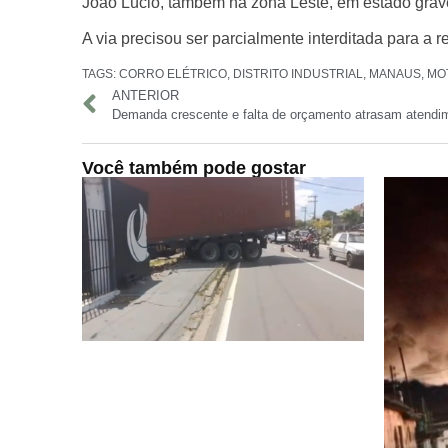
João Lúcio
, também na zona Leste, em estado grav
A via precisou ser
parcialmente interditada
para a re
TAGS:
CORRO ELÉTRICO
,
DISTRITO INDUSTRIAL
,
MANAUS
,
MO
ANTERIOR
Você também pode gostar