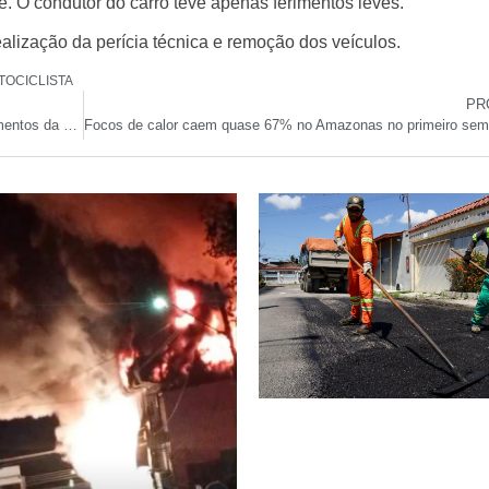
e. O condutor do carro teve apenas
ferimentos leves
.
alização da perícia técnica e remoção dos veículos.
TOCICLISTA
PR
Demanda crescente e falta de orçamento atrasam atendimentos da Defensoria no AM