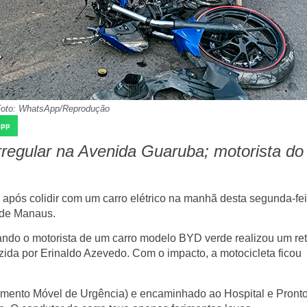
oto: WhatsApp/Reprodução
App
rregular na Avenida Guaruba; motorista do
 após colidir com um carro elétrico na manhã desta segunda-feir
 de Manaus.
ando o motorista de um
carro modelo BYD verde
realizou um
re
uzida por
Erinaldo Azevedo
. Com o impacto, a motocicleta ficou
imento Móvel de Urgência)
e encaminhado ao
Hospital e Pront