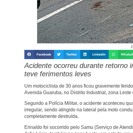
F
Facebook
Twitter
LinkedIn
Whats
Acidente ocorreu durante retorno i
teve ferimentos leves
Um motociclista de 30 anos ficou gravemente ferido
Avenida Guaruba
, no
Distrito Industrial
, zona Leste
Segundo a
Polícia Militar
, o acidente aconteceu qu
irregular
, sendo atingido na lateral pela moto cond
completamente destruída.
Erinaldo foi socorrido pelo
Samu (Serviço de Atend