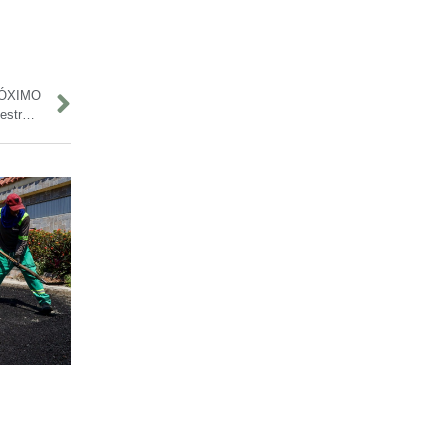
ÓXIMO
Focos de calor caem quase 67% no Amazonas no primeiro semestre de 2025