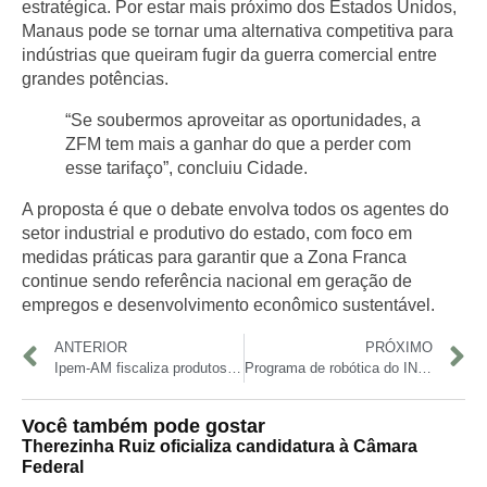
estratégica. Por estar mais próximo dos Estados Unidos,
Manaus pode se tornar uma alternativa competitiva para
indústrias que queiram fugir da guerra comercial entre
grandes potências.
“Se soubermos aproveitar as oportunidades, a
ZFM tem mais a ganhar do que a perder com
esse tarifaço”, concluiu Cidade.
A proposta é que o debate envolva todos os agentes do
setor industrial e produtivo do estado, com foco em
medidas práticas para garantir que a Zona Franca
continue sendo referência nacional em geração de
empregos e desenvolvimento econômico sustentável.
ANTERIOR
PRÓXIMO
Ipem-AM fiscaliza produtos típicos da Páscoa para garantir peso real e segurança dos consumidores
Programa de robótica do INDT vai beneficiar mais de 4 mil crianças e adolescentes em escolas urbanas, rurais, ribeirinhas e indígenas
Você também pode gostar
Therezinha Ruiz oficializa candidatura à Câmara
Federal