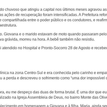
odo chuvoso que atingiu a capital nos últimos meses agravou as
 ações de recuperação foram intensificadas. A Prefeitura refo
 compartilhada entre o poder público e os condutores, e reafir
estrutura.
ação. Giovana e o marido estavam de moto quando passaram pelo
va grávida, morreu na hora. A bebê também não resistiu.
oi atendido no Hospital e Pronto-Socorro 28 de Agosto e recebeu
ínica na zona Centro-Sul e era conhecida pelo carinho e empa
ou a perda e descreveu o sofrimento como “uma dor impossível 
gora, eu me despeço das duas de forma brutal. É uma dor que e
alizado na Igreja Assembleia de Deus, no bairro Monte das Olive
 falecimento em homenagem a Giovana e à filha, Maria, ainda s