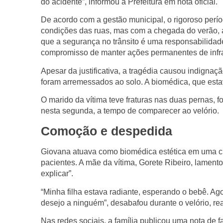
do acidente”, informou a Prefeitura em nota oficial.
De acordo com a gestão municipal, o rigoroso perí
condições das ruas, mas com a chegada do verão, as
que a segurança no trânsito é uma responsabilidade
compromisso de manter ações permanentes de infra
Apesar da justificativa, a tragédia causou indign
foram arremessados ao solo. A biomédica, que esta
O marido da vítima teve fraturas nas duas pernas, f
nesta segunda, a tempo de comparecer ao velório.
Comoção e despedida
Giovana atuava como biomédica estética em uma cl
pacientes. A mãe da vítima, Gorete Ribeiro, lament
explicar”.
“Minha filha estava radiante, esperando o bebê. A
desejo a ninguém”, desabafou durante o velório, re
Nas redes sociais, a família publicou uma nota de