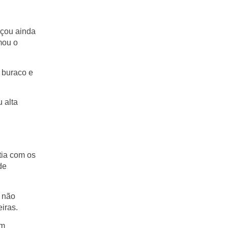
rçou ainda
mou o
 buraco e
 alta
tia com os
de
u não
iras.
em