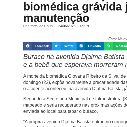
biomédica grávida 
manutenção
Por
Portal do Caubi
24/06/2025
09:19
Foto: Nain
Facebook
Twitter
LinkedIn
Whats
Buraco na avenida Djalma Batista 
e a bebê que esperava morreram n
A morte da biomédica Giovana Ribeiro da Silva, de
domingo (22), expôs novamente a precariedade das
o acidente aconteceu, na avenida Djalma Batista, j
Segundo a Secretaria Municipal de Infraestrutura (
mapeado e seria recuperado nas próximas ações do
enviada ao local para tapar o buraco.
“A própria avenida Djalma Batista entrou no crono