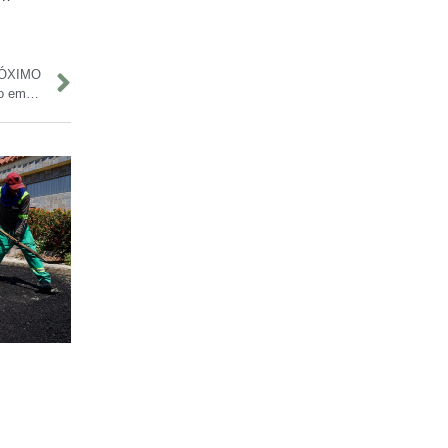
ÓXIMO
Estação da Cultura abre programação com arte, moda e tradição em Parintins