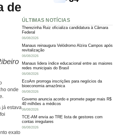
a de
ÚLTIMAS NOTÍCIAS
Therezinha Ruiz oficializa candidatura à Câmara
Federal
06/08/2026
Manaus reinaugura Velódromo Alzira Campos após
revitalização
06/08/2026
ibeiro
Manaus lidera índice educacional entre as maiores
redes municipais do Brasil
06/08/2026
EcoAm prorroga inscrições para negócios da
o
bioeconomia amazônica
echo onde
06/08/2026
e.
Governo anuncia acordo e promete pagar mais R$
40 milhões a médicos
 já estava
06/08/2026
foi
TCE-AM envia ao TRE lista de gestores com
contas irregulares
06/08/2026
nto exato