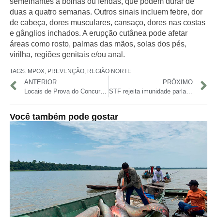
semelhantes a bolhas ou feridas, que podem durar de
duas a quatro semanas
. Outros sinais incluem
febre
,
dor
de cabeça
,
dores musculares
,
cansaço
,
dores nas costas
e
gânglios inchados
. A erupção cutânea pode afetar
áreas como
rosto
,
palmas das mãos
,
solas dos pés
,
virilha
,
regiões genitais e/ou anal
.
TAGS:
MPOX
,
PREVENÇÃO
,
REGIÃO NORTE
ANTERIOR
PRÓXIMO
Locais de Prova do Concurso do Ministério Público da União Já Podem Ser Consultados
STF rejeita imunidade parlamentar de Sóstenes Cavalcante e exige esclarecimentos sobre emendas de comissão
Você também pode gostar