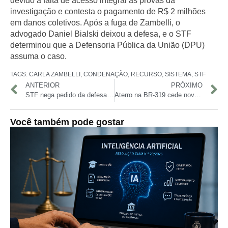
devido à falta de acesso integral às provas da
investigação e contesta o pagamento de R$ 2 milhões
em danos coletivos. Após a fuga de Zambelli, o
advogado Daniel Bialski deixou a defesa, e o STF
determinou que a Defensoria Pública da União (DPU)
assuma o caso.
TAGS:
CARLA ZAMBELLI
,
CONDENAÇÃO
,
RECURSO
,
SISTEMA
,
STF
ANTERIOR
PRÓXIMO
STF nega pedido da defesa de Bolsonaro para suspender ação penal sobre trama golpista
Aterro na BR-319 cede novamente e interdita trecho em Careiro da Várzea
Você também pode gostar