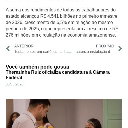
A soma dos rendimentos de todos os trabalhadores do
estado alcançou
R$ 4,541 bilhões
no primeiro trimestre
de 2026, crescimento de
6,5%
em relação ao mesmo
período de 2025, o que representa um acréscimo de
R$
276 milhões
em circulação na economia amazonense.
ANTERIOR
PRÓXIMO
Testamentos em cartórios do Amazonas crescem 3,8% em 2025
Ipaam autoriza instalação de canteiro de obras para ponte sobre o rio Igapó‑Açu na BR‑319
Você também pode gostar
Therezinha Ruiz oficializa candidatura à Câmara
Federal
06/08/2026