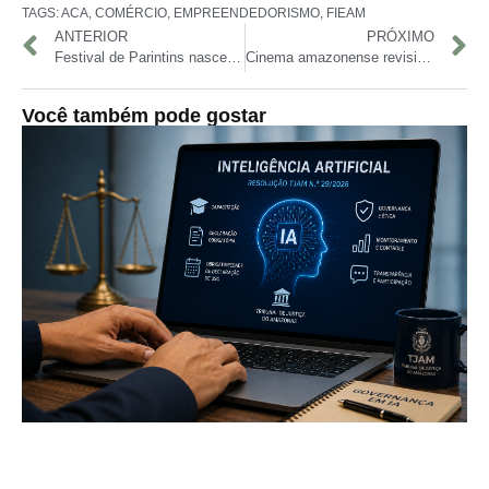
TAGS:
ACA
,
COMÉRCIO
,
EMPREENDEDORISMO
,
FIEAM
ANTERIOR
PRÓXIMO
Festival de Parintins nasceu da fé e da união da comunidade para construir a Catedral da cidade
Cinema amazonense revisita “O Alienista” nas ruínas de Paricatuba
Você também pode gostar