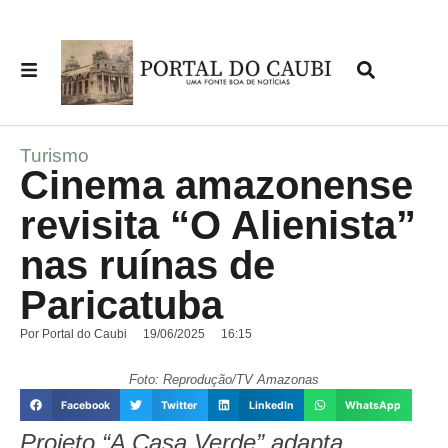
Turismo
Cinema amazonense
revisita “O Alienista”
nas ruínas de
Paricatuba
Por
Portal do Caubi
19/06/2025
16:15
Foto: Reprodução/TV Amazonas
Facebook
Twitter
LinkedIn
WhatsApp
Projeto “A Casa Verde” adapta