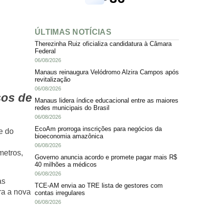
ÚLTIMAS NOTÍCIAS
Therezinha Ruiz oficializa candidatura à Câmara
Federal
06/08/2026
Manaus reinaugura Velódromo Alzira Campos após
revitalização
06/08/2026
sos de
Manaus lidera índice educacional entre as maiores
redes municipais do Brasil
06/08/2026
EcoAm prorroga inscrições para negócios da
e do
bioeconomia amazônica
06/08/2026
metros,
Governo anuncia acordo e promete pagar mais R$
40 milhões a médicos
06/08/2026
as
TCE-AM envia ao TRE lista de gestores com
ra a nova
contas irregulares
06/08/2026