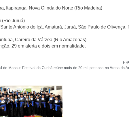
a, Itapiranga, Nova Olinda do Norte (Rio Madeira)
i (Rio Juruá)
, Santo Antônio do Içá, Amaturá, Juruá, São Paulo de Olivença,
urituba, Careiro da Várzea (Rio Amazonas)
nção
, 29 em
alerta
e dois em
normalidade
.
PR
Sul de Manaus