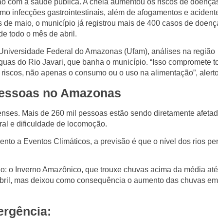
ão com a saúde pública. A cheia aumentou os riscos de doença
mo infecções gastrointestinais, além de afogamentos e aciden
 de maio, o município já registrou mais de 400 casos de doenç
e todo o mês de abril.
niversidade Federal do Amazonas (Ufam), análises na região
 águas do Rio Javari, que banha o município. “Isso compromete t
 riscos, não apenas o consumo ou o uso na alimentação”, alert
 pessoas no Amazonas
nses. Mais de 260 mil pessoas estão sendo diretamente afetad
ral e dificuldade de locomoção.
to a Eventos Climáticos, a previsão é que o nível dos rios p
no: o
Inverno Amazônico
, que trouxe chuvas acima da média até
abril, mas deixou como consequência o aumento das chuvas em
ergência: