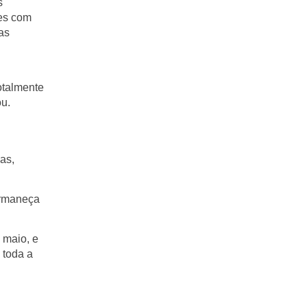
s
tes com
as
otalmente
ou.
as,
ermaneça
 maio, e
 toda a