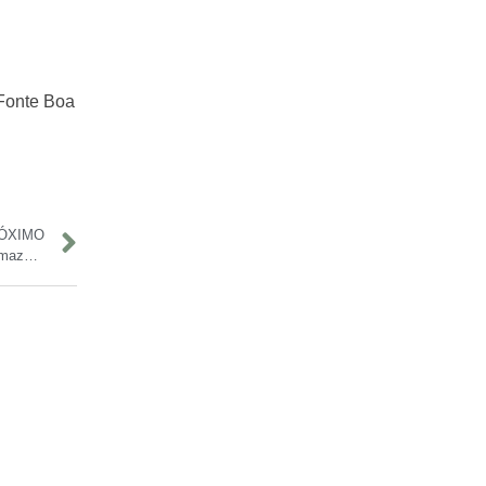
 Fonte Boa
ÓXIMO
Festival da Cunhã reúne mais de 20 mil pessoas na Arena da Amazônia em noite de cultura, música e solidariedade