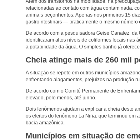
Além dos transtornos na mobilidade, há preocupaç
relacionadas ao contato com água contaminada, co
animais peçonhentos. Apenas nos primeiros 15 dias
gastrointestinais — praticamente o mesmo número d
De acordo com a pesquisadora Geise Canalez, da U
identificaram altos níveis de coliformes fecais nas
a potabilidade da água. O simples banho já oferece
Cheia atinge mais de 260 mil
A situação se repete em outros municípios amazone
enfrentando alagamentos, prejuízos na produção ru
De acordo com o Comitê Permanente de Enfrentamen
elevado, pelo menos, até junho.
Dois fenômenos ajudam a explicar a cheia deste a
os efeitos do fenômeno
La Niña
, que terminou em 
bacia amazônica.
Municípios em situação de em