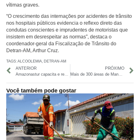
vítimas graves.
“O crescimento das internações por acidentes de trânsito
nos hospitais públicos evidencia o reflexo direto das
condutas conscientes e imprudentes de motoristas que
insistem em desrespeitar as normas”, destaca o
coordenador-geral da Fiscalização de Trânsito do
Detran-AM, Arthur Cruz.
TAGS:
ALCOOLEMIA
,
DETRAN-AM
ANTERIOR
PRÓXIMO
Amazonastur capacita e regulariza prestadores de serviços turísticos em Presidente Figueiredo
Mais de 300 áreas de Manaus devem ficar sem água nesta terça-feira
Você também pode gostar