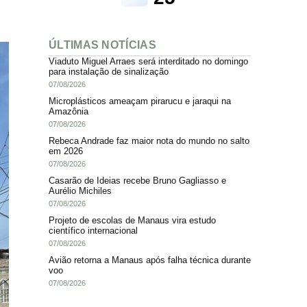
ÚLTIMAS NOTÍCIAS
Viaduto Miguel Arraes será interditado no domingo
para instalação de sinalização
07/08/2026
Microplásticos ameaçam pirarucu e jaraqui na
Amazônia
07/08/2026
Rebeca Andrade faz maior nota do mundo no salto
em 2026
07/08/2026
Casarão de Ideias recebe Bruno Gagliasso e
Aurélio Michiles
07/08/2026
Projeto de escolas de Manaus vira estudo
científico internacional
07/08/2026
Avião retorna a Manaus após falha técnica durante
voo
07/08/2026