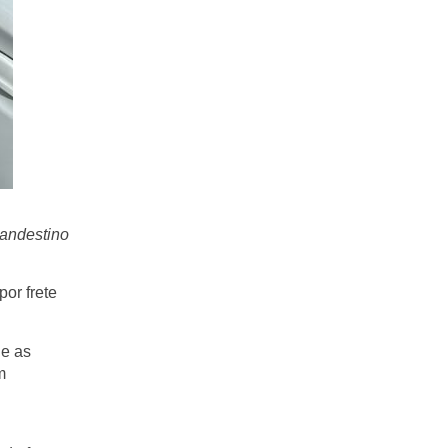
landestino
or frete
 e as
m