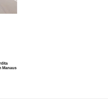
rdita
em Manaus