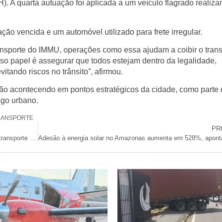
. A quarta autuação foi aplicada a um veículo flagrado realizan
 vencida e um automóvel utilizado para frete irregular.
ansporte do IMMU, operações como essa ajudam a coibir o trans
so papel é assegurar que todos estejam dentro da legalidade,
tando riscos no trânsito”, afirmou.
ão acontecendo em pontos estratégicos da cidade, como parte 
ego urbano.
RANSPORTE
PR
Rodoviários fazem greve em Manaus e paralisação afeta transporte público nesta terça (15)
Adesão à energia solar no Amazonas aumenta em 528%, apont