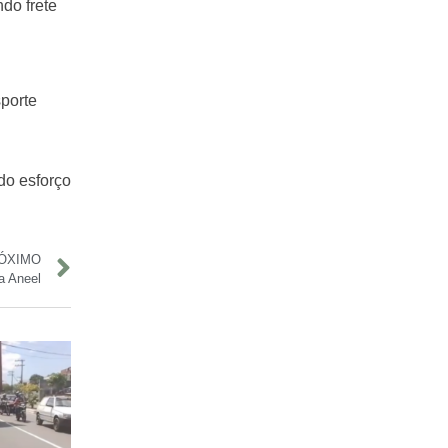
do frete
porte
do esforço
ÓXIMO
a Aneel