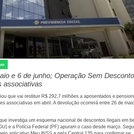
App
 maio e 6 de junho; Operação Sem Descont
 associativas
iou que vai restituir R$ 292,7 milhões a aposentados e pension
s associativas em abril. A devolução ocorrerá entre 26 de maio
ue investiga um esquema nacional de descontos ilegais em be
CGU) e a Polícia Federal (PF) apuram o caso desde março. Seg
pelo aplicativo Meu INSS e pela Central 135 para confirmar se