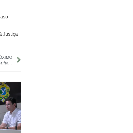
Caso
à Justiça
ÓXIMO
Carro capota na Avenida São Jorge, em Manaus, e motorista fica ferido