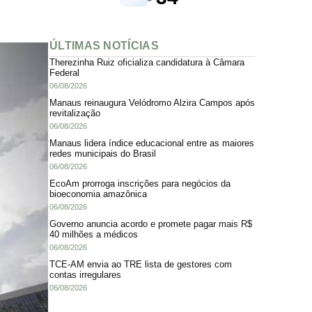
ÚLTIMAS NOTÍCIAS
Therezinha Ruiz oficializa candidatura à Câmara
Federal
06/08/2026
Manaus reinaugura Velódromo Alzira Campos após
revitalização
06/08/2026
Manaus lidera índice educacional entre as maiores
redes municipais do Brasil
06/08/2026
EcoAm prorroga inscrições para negócios da
bioeconomia amazônica
06/08/2026
Governo anuncia acordo e promete pagar mais R$
40 milhões a médicos
06/08/2026
TCE-AM envia ao TRE lista de gestores com
contas irregulares
06/08/2026