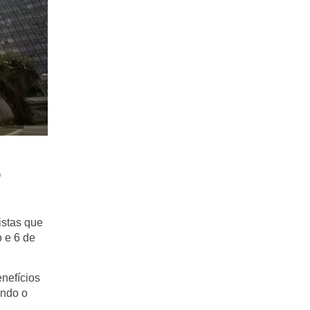
o
istas que
 e 6 de
nefícios
undo o