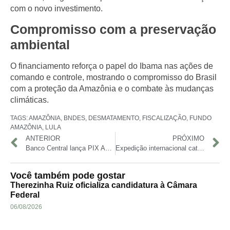
com o novo investimento.
Compromisso com a preservação
ambiental
O financiamento reforça o
papel do Ibama nas ações de
comando e controle
, mostrando o compromisso do Brasil
com a
proteção da Amazônia e o combate às mudanças
climáticas
.
TAGS:
AMAZÔNIA
,
BNDES
,
DESMATAMENTO
,
FISCALIZAÇÃO
,
FUNDO
AMAZÔNIA
,
LULA
ANTERIOR
PRÓXIMO
Banco Central lança PIX Automático para facilitar pagamento de contas recorrentes
Expedição internacional cataloga mais de 2.800 espécies no Alto Rio Içá e reforça urgência na proteção ambiental
Você também pode gostar
Therezinha Ruiz oficializa candidatura à Câmara
Federal
06/08/2026