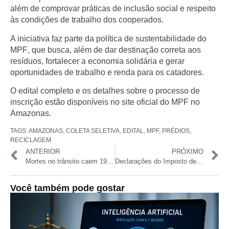
além de comprovar práticas de
inclusão social
e respeito
às condições de trabalho dos cooperados.
A iniciativa faz parte da
política de sustentabilidade do
MPF
, que busca, além de dar destinação correta aos
resíduos,
fortalecer a economia solidária e gerar
oportunidades de trabalho e renda para os catadores
.
O edital completo e os detalhes sobre o processo de
inscrição estão disponíveis no site oficial do
MPF no
Amazonas
.
TAGS:
AMAZONAS
,
COLETA SELETIVA
,
EDITAL
,
MPF
,
PRÉDIOS
,
RECICLAGEM
ANTERIOR
PRÓXIMO
Mortes no trânsito caem 19% em Manaus durante o Maio Amarelo
Declarações do Imposto de Renda ficam abaixo da meta da Receita Federal
Você também pode gostar