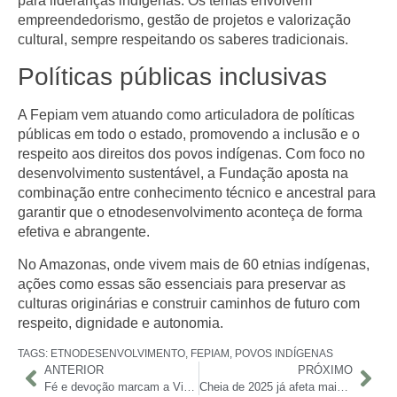
para lideranças indígenas. Os temas envolvem
empreendedorismo, gestão de projetos e valorização
cultural
, sempre respeitando os saberes tradicionais.
Políticas públicas inclusivas
A Fepiam vem atuando como articuladora de políticas
públicas em todo o estado, promovendo a inclusão e o
respeito aos direitos dos povos indígenas. Com foco no
desenvolvimento sustentável, a Fundação aposta na
combinação entre
conhecimento técnico e ancestral
para
garantir que o etnodesenvolvimento aconteça de forma
efetiva e abrangente.
No Amazonas, onde vivem mais de 60 etnias indígenas,
ações como essas são essenciais para preservar as
culturas originárias e construir caminhos de futuro com
respeito, dignidade e autonomia.
TAGS:
ETNODESENVOLVIMENTO
,
FEPIAM
,
POVOS INDÍGENAS
ANTERIOR
PRÓXIMO
Fé e devoção marcam a Via Sacra no Centro de Manaus
Cheia de 2025 já afeta mais de 23 mil famílias no Amazonas