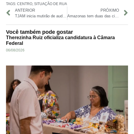
TAGS:
CENTRO
,
SITUAÇÃO DE RUA
ANTERIOR
PRÓXIMO
TJAM inicia mutirão de audiências para crimes de violência sexual e doméstica contra crianças
Amazonas tem duas das cinco maiores favelas do Brasil e mostra força econômica
Você também pode gostar
Therezinha Ruiz oficializa candidatura à Câmara
Federal
06/08/2026