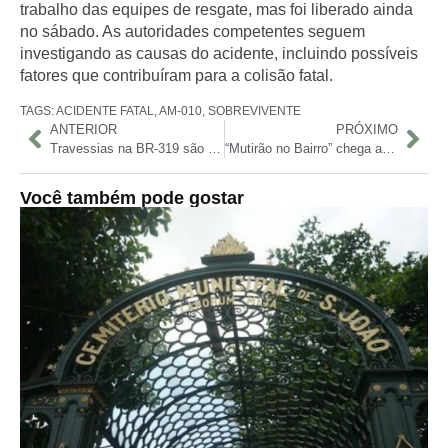
trabalho das equipes de resgate, mas foi liberado ainda
no sábado. As autoridades competentes seguem
investigando as causas do acidente, incluindo possíveis
fatores que contribuíram para a colisão fatal.
TAGS:
ACIDENTE FATAL
,
AM-010
,
SOBREVIVENTE
ANTERIOR
PRÓXIMO
Travessias na BR-319 são reabertas após quatro dias de bloqueio causado por cheia e pane em balsa
“Mutirão no Bairro” chega ao Tancredo Neves com obras e serviços comunitários
Você também pode gostar