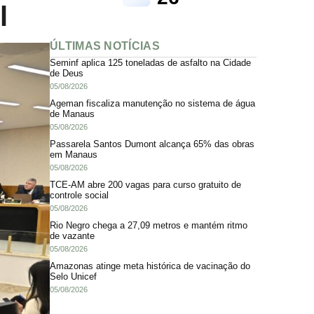
l
ÚLTIMAS NOTÍCIAS
Seminf aplica 125 toneladas de asfalto na Cidade
de Deus
05/08/2026
Ageman fiscaliza manutenção no sistema de água
de Manaus
05/08/2026
Passarela Santos Dumont alcança 65% das obras
em Manaus
05/08/2026
TCE-AM abre 200 vagas para curso gratuito de
controle social
05/08/2026
Rio Negro chega a 27,09 metros e mantém ritmo
de vazante
05/08/2026
Amazonas atinge meta histórica de vacinação do
Selo Unicef
05/08/2026