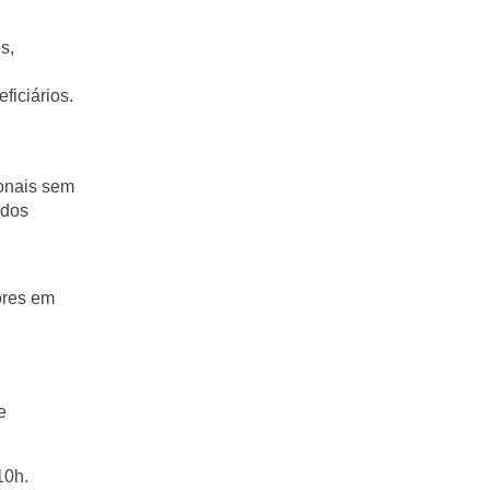
es
,
ficiários.
onais sem
 dos
ores em
e
10h.