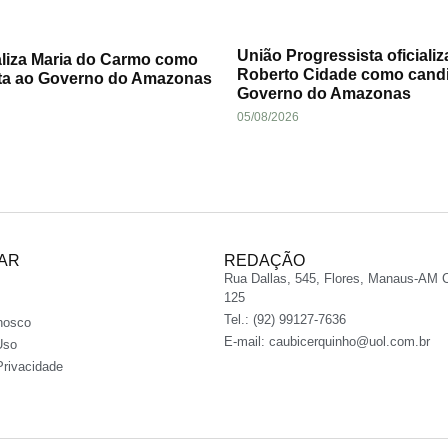
União Progressista oficializ
aliza Maria do Carmo como
Roberto Cidade como cand
ta ao Governo do Amazonas
Governo do Amazonas
05/08/2026
AR
REDAÇÃO
Rua Dallas, 545, Flores, Manaus-AM 
125
Tel.: (92) 99127-7636
nosco
E-mail:
caubicerquinho@uol.com.br
Uso
Privacidade