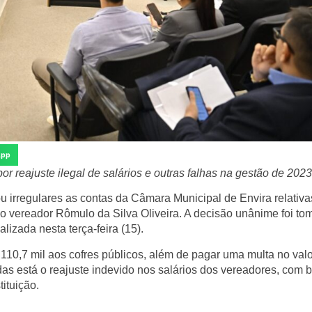
App
r reajuste ilegal de salários e outras falhas na gestão de 2023
ou
irregulares as contas da Câmara Municipal de Envira relativa
lo vereador
Rômulo da Silva Oliveira
. A decisão unânime foi t
ealizada nesta terça-feira (15).
110,7 mil aos cofres públicos
, além de pagar uma multa no val
adas está o
reajuste indevido nos salários dos vereadores
, com 
ituição.