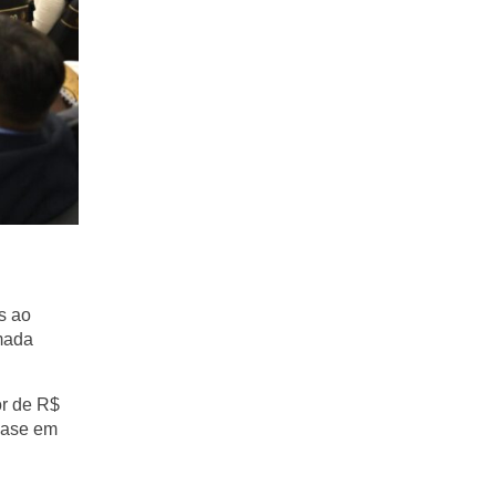
s ao
omada
or de
R$
base em