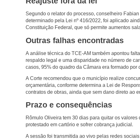
Reajuste fora da lei
Segundo o relator do processo, conselheiro
Fabian
determinado pela
Lei nº 416/2022
, foi aplicado ain
Constituição Federal
, que só permite aumentos salar
Outras falhas encontradas
A análise técnica do TCE-AM também apontou
falt
respaldo legal
e uma
disparidade no número de ca
casos,
95% do quadro da Câmara era formado por 
A Corte recomendou que o município
realize concu
orçamentária, conforme determina a
Lei de Respons
contratos de obras
, ainda que sem dano direto ao er
Prazo e consequências
Rômulo Oliveira tem
30 dias para quitar os valores
protestado em cartório e sofrer cobrança judicial.
A sessão foi transmitida ao vivo pelas redes sociai