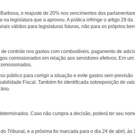
 Barbosa
, o reajuste de
20% nos vencimentos dos parlamentar
da na legislatura que a aprovou. A prática infringe o artigo 29 da
iais válidos para legislaturas futuras, não para os próprios bene
a de controle nos gastos com combustíveis
,
pagamento de adici
rgos comissionados
em relação aos servidores efetivos. Em um
comissionados
.
rso público
para corrigir a situação e evite gastos sem previsão
abilidade Fiscal
. Também foi identificada
sobreposição de val
ário.
 determinados
. Caso não cumpra a decisão, poderá ter seu nom
s do Tribunal, e a próxima foi marcada para o
dia 24 de abril
, às 