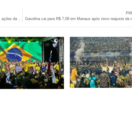
PR
Ibovespa fecha em queda com tensão entre EUA e China; ações da Meliuz e Banrisul lideram altas
Gasolina cai para R$ 7,09 em Manaus após novo reajuste da re