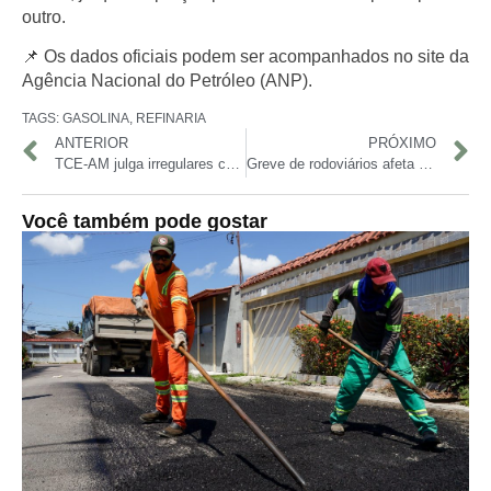
outro.
📌 Os dados oficiais podem ser acompanhados no site da
Agência Nacional do Petróleo (ANP)
.
TAGS:
GASOLINA
,
REFINARIA
ANTERIOR
PRÓXIMO
TCE-AM julga irregulares contas da Câmara de Envira e determina devolução de R$ 110 mil
Greve de rodoviários afeta mais de 300 mil usuários em Manaus pelo segundo dia
Você também pode gostar