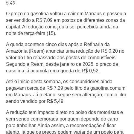
5,49
O preço da gasolina voltou a cair em Manaus e passou a
ser vendido a
R$ 7,09
em postos de diferentes zonas da
capital. A redução começou a ser percebida ainda na
noite de terça-feira (15)
.
A queda acontece
cinco dias após a Refinaria da
Amazônia (Ream)
anunciar uma redução de
R$ 0,20
no
valor do litro repassado aos postos de combustíveis.
Segundo a Ream,
desde janeiro de 2025
, o preço da
gasolina já acumula uma queda de
R$ 0,52
.
Até o início desta semana, os consumidores ainda
pagavam cerca de
R$ 7,29
pelo litro da gasolina comum
em Manaus. Já o
etanol segue sem alteração
, com o litro
sendo vendido por
R$ 5,49
.
A redução tem impacto direto no bolso dos motoristas e
vem sendo comemorada por quem depende do carro
para trabalhar. Ainda assim, a recomendação é ficar
atento, já que os preços podem variar de um posto para