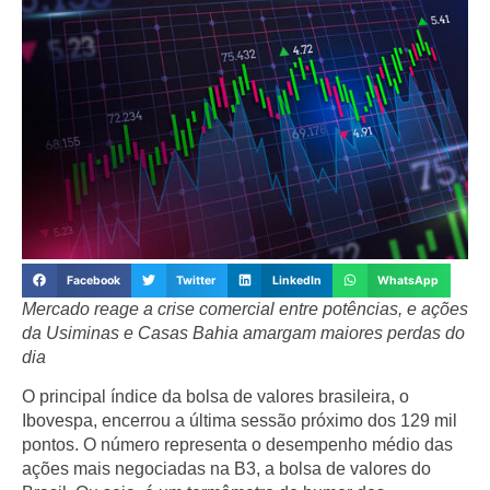
Facebook
Twitter
LinkedIn
WhatsApp
Mercado reage a crise comercial entre potências, e ações
da Usiminas e Casas Bahia amargam maiores perdas do
dia
O principal índice da bolsa de valores brasileira, o
Ibovespa
, encerrou a última sessão próximo dos
129 mil
pontos
. O número representa o desempenho médio das
ações mais negociadas na
B3
, a bolsa de valores do