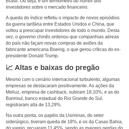
Brasil. Ou seja, é um termômetro do humor dos
investidores sobre o mercado financeiro.
A queda do índice refletiu o impacto de novos episódios
da
guerra tarifária entre Estados Unidos e China
, que
voltou a preocupar investidores de todo o mundo. Desta
vez, o governo chinês
ordenou que companhias aéreas
do país não façam novas compras de aviões da
fabricante americana Boeing
, o que gerou críticas do ex-
presidente Donald Trump.
📈 Altas e baixas do pregão
Mesmo com o cenário internacional turbulento, algumas
empresas se destacaram positivamente. As ações da
Meliuz
, empresa de cashback, subiram
18,10%
, e as do
Banrisul
, banco estadual do Rio Grande do Sul,
registraram alta de
13,29%
.
Na outra ponta, os papéis da
Usiminas
, do setor
siderúrgico, tiveram queda de
18%
, e os da
Casas Bahia
,
do varejo, recuaram
11,45%
, sendo as maiores perdas do