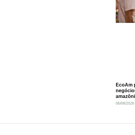
EcoAm p
negócio
amazôni
06/08/2026