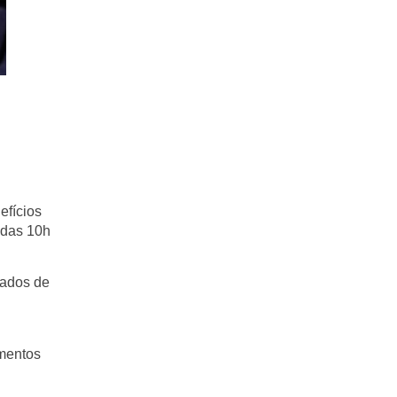
efícios
 das
10h
tados de
imentos