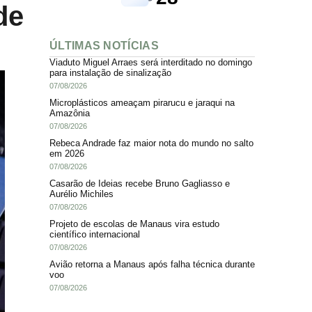
de
ÚLTIMAS NOTÍCIAS
Viaduto Miguel Arraes será interditado no domingo
para instalação de sinalização
07/08/2026
Microplásticos ameaçam pirarucu e jaraqui na
Amazônia
07/08/2026
Rebeca Andrade faz maior nota do mundo no salto
em 2026
07/08/2026
Casarão de Ideias recebe Bruno Gagliasso e
Aurélio Michiles
07/08/2026
Projeto de escolas de Manaus vira estudo
científico internacional
07/08/2026
Avião retorna a Manaus após falha técnica durante
voo
07/08/2026