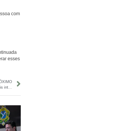
Pessoa com
ntinuada
erar esses
ÓXIMO
Travessia sobre o Rio Curuçá é liberada para veículos leves após interdição na BR-319