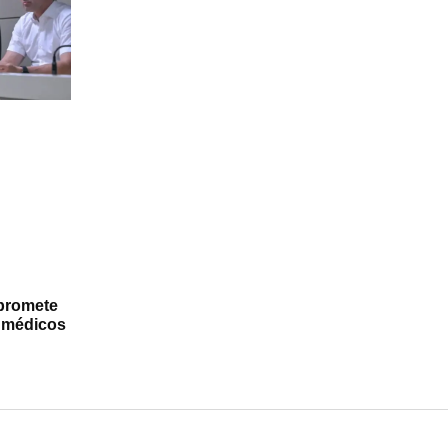
promete
a médicos