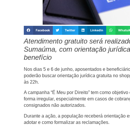
Facebook
Twitter
LinkedIn
Whats
Atendimento gratuito será realizad
Sumaúma, com orientação jurídica
benefício
Nos dias
5 e 6 de junho
, aposentados e beneficiári
poderão buscar
orientação jurídica gratuita
no
shop
às 22h
.
A campanha
“É Meu por Direito”
tem como objetivo
forma irregular
, especialmente em casos de cobranç
consignados não autorizados.
Durante a ação, a população receberá
orientação e
adotar e como formalizar as reclamações.